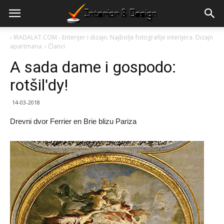
›
IRADALAT.COM - Enterijer i dizajn. Najbolje fotografije interijera. Dizajn
apartmana.
›
Članci
A sada dame i gospodo:
rotšilʹdy!
14-03-2018
Drevni dvor Ferrier en Brie blizu Pariza