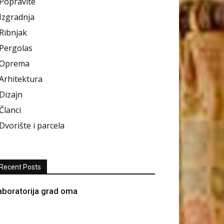
Popravite
Izgradnja
Ribnjak
Pergolas
Oprema
Arhitektura
Dizajn
Članci
Dvorište i parcela
Recent Posts
aboratorija grad oma