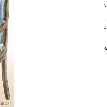
N
U
K