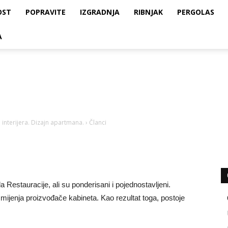
OST
POPRAVITE
IZGRADNJA
RIBNJAK
PERGOLAS
A
 interijera. Dizajn apartmana.
›
Članci
ila Restauracije, ali su ponderisani i pojednostavljeni.
mijenja proizvođače kabineta. Kao rezultat toga, postoje