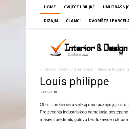
HOME
CVIJEĆE I BILJKE
UNUTRAŠNJ
DIZAJN
ČLANCI
DVORIŠTE I PARCEL
Louis
philippe
›
IRADALAT.COM - Enterijer i dizajn. Najbolje fotografije
Louis philippe
21-01-2018
Oblici i motivi se u velikoj meri pozajmljuju iz st
Proizvodnja industrijskog nameštaja postepeno 
masivni predmeti, gotovo bez lukavice i ukrasa