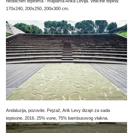
neobičnim tepihima - mapama Arika Levija. Veličine tepiha:
170x240, 200x250, 200x300 cm.
Andaluzija, pozovite. Pejzaž, Arik Levy dizajn za sada
tepisone. 2016. 25% vune, 75% bambusovog vlakna.