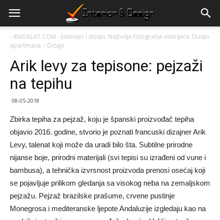
›
IRADALAT.COM - Enterijer i dizajn. Najbolje fotografije interijera. Dizajn
apartmana.
›
Dizajn
Arik levy za tepisone: pejzaži
na tepihu
08-05-2018
Zbirka tepiha za pejzaž, koju je španski proizvođač tepiha
objavio 2016. godine, stvorio je poznati francuski dizajner Arik
Levy, talenat koji može da uradi bilo šta. Subtilne prirodne
nijanse boje, prirodni materijali (svi tepisi su izrađeni od vune i
bambusa), a tehnička izvrsnost proizvoda prenosi osećaj koji
se pojavljuje prilikom gledanja sa visokog neba na zemaljskom
pejzažu. Pejzaž brazilske prašume, crvene pustinje
Monegrosa i mediteranske ljepote Andaluzije izgledaju kao na